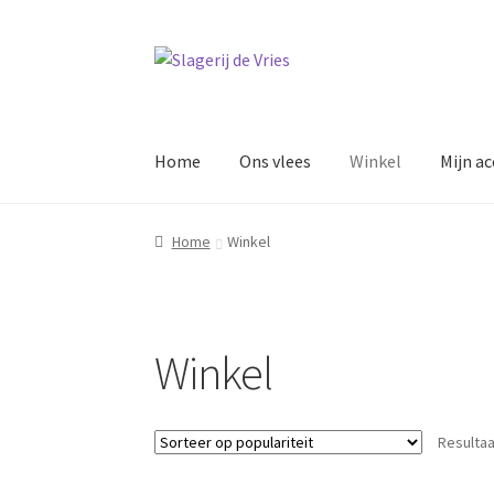
Ga
Ga
door
naar
naar
de
navigatie
inhoud
Home
Ons vlees
Winkel
Mijn a
Home
Winkel
Winkel
Resultaa