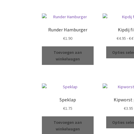
Runder Hamburger
Kipdij fi
€
1.90
€
4.95
-
€
4
Toevoegen aan
Opties sele
winkelwagen
Speklap
Kipworst 
€
1.75
€
3.95
Toevoegen aan
Opties sele
winkelwagen