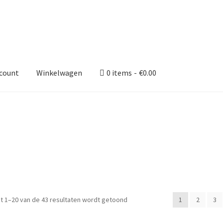
ccount
Winkelwagen
0 items
€0.00
Gesorteerd
t 1–20 van de 43 resultaten wordt getoond
1
2
3
op
populariteit