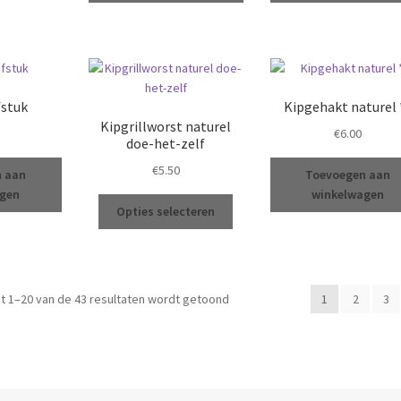
meerdere
variaties.
Deze
optie
kan
fstuk
Kipgehakt naturel 
gekozen
Kipgrillworst naturel
€
6.00
worden
doe-het-zelf
op
€
5.50
de
n aan
Toevoegen aan
productpagina
agen
winkelwagen
Dit
Opties selecteren
product
heeft
meerdere
variaties.
Gesorteerd
t 1–20 van de 43 resultaten wordt getoond
1
2
3
Deze
op
optie
populariteit
kan
gekozen
worden
op