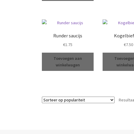
Runder saucijs
Kogelbie
€
1.75
€
7.50
Toevoegen aan
Toevoege
winkelwagen
winkelw
Resultaa