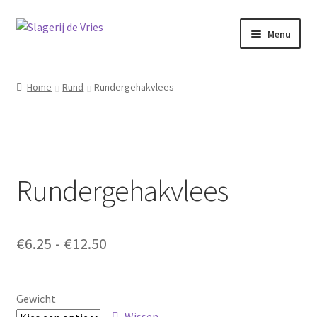
Ga
Ga
Menu
door
naar
naar
de
Home
navigatie
inhoud
Home
Rund
Rundergehakvlees
Ons vlees
Winkel
Rundergehakvlees
Mijn account
Winkelwagen
Prijsklasse:
€
6.25
-
€
12.50
0 items
€0.00
€6.25
tot
Gewicht
Wissen