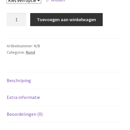
€12.50
Rundergehakvlees
Toevoegen aan winkelwagen
aantal
Artikelnummer:
N/B
Categorie:
Rund
Beschrijving
Extra informatie
Beoordelingen (0)