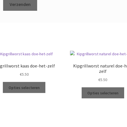
grillworst kaas doe-het-zelf
Kipgrillworst naturel doe-h
zelf
€
5.50
€
5.50
Dit
Opties selecteren
Di
product
Opties selecteren
p
heeft
h
meerdere
m
variaties.
va
Deze
D
optie