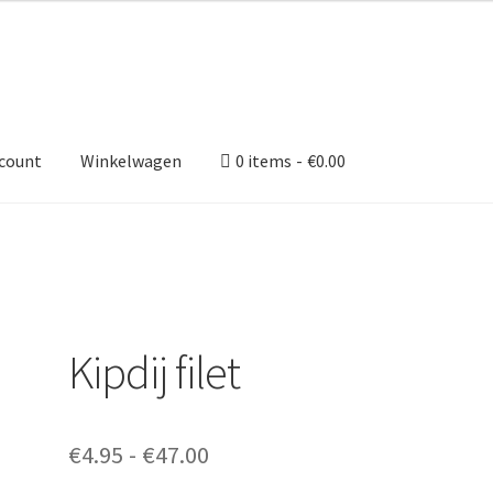
ccount
Winkelwagen
0 items
€0.00
Kipdij filet
Prijsklasse:
€
4.95
-
€
47.00