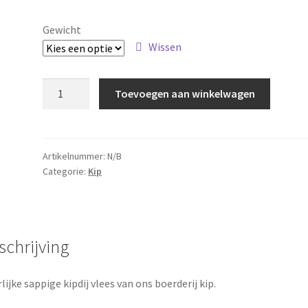
€4.95
tot
Gewicht
€47.00
Wissen
Kipdij
Toevoegen aan winkelwagen
filet
aantal
Artikelnummer:
N/B
Categorie:
Kip
schrijving
lijke sappige kipdij vlees van ons boerderij kip.