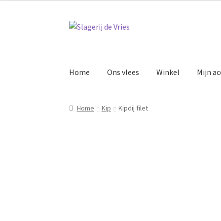
tot
€47.00
Ga
Ga
door
naar
naar
de
navigatie
inhoud
Home
Ons vlees
Winkel
Mijn a
Home
Kip
Kipdij filet