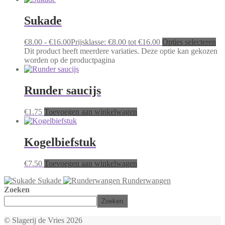
Sukade
€
8.00
-
€
16.00
Prijsklasse: €8.00 tot €16.00
Opties selecteren
Dit product heeft meerdere variaties. Deze optie kan gekozen
worden op de productpagina
Runder saucijs
€
1.75
Toevoegen aan winkelwagen
Kogelbiefstuk
€
7.50
Toevoegen aan winkelwagen
Sukade
Runderwangen
Zoeken
Zoeken
© Slagerij de Vries 2026