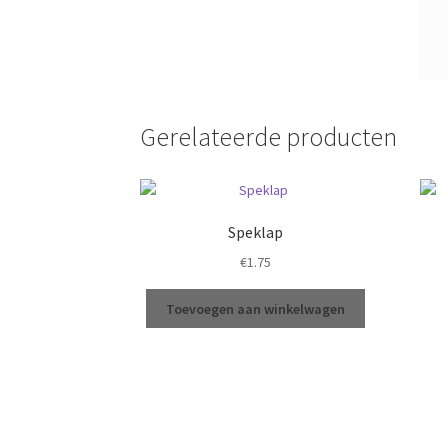
Gerelateerde producten
Speklap
€
1.75
Toevoegen aan winkelwagen