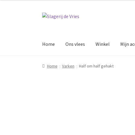
€10.00
Ga
Ga
door
naar
naar
de
navigatie
inhoud
Home
Ons vlees
Winkel
Mijn a
Home
Varken
Half om half gehakt