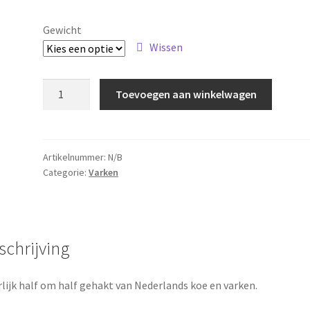
€5.00
tot
Gewicht
€10.00
Wissen
Half
Toevoegen aan winkelwagen
om
half
gehakt
aantal
Artikelnummer:
N/B
Categorie:
Varken
schrijving
lijk half om half gehakt van Nederlands koe en varken.