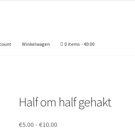
ccount
Winkelwagen
0 items
€0.00
Half om half gehakt
Prijsklasse:
€
5.00
-
€
10.00