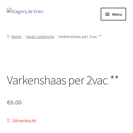
Ga
Ga
Menu
door
naar
naar
de
Home
navigatie
inhoud
Home
Geen categorie
Varkenshaas per 2vac **
Ons vlees
Winkel
Varkenshaas per 2vac **
Mijn account
Winkelwagen
€
6.00
0 items
€0.00
Uitverkocht